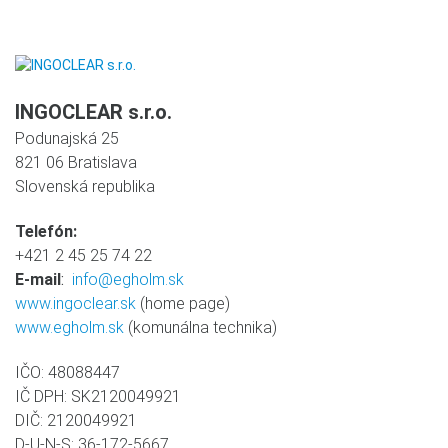
INGOCLEAR s.r.o.
Podunajská 25
821 06 Bratislava
Slovenská republika
Telefón:
+421 2 45 25 74 22
E-mail
:
info@egholm.sk
www.ingoclear.sk
(home page)
www.egholm.sk
(komunálna technika)
IČO: 48088447
IČ DPH: SK2120049921
DIČ: 2120049921
D-U-N-S: 36-172-5667