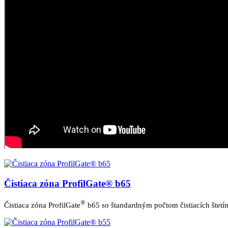
Čistiaca zóna ProfilGate® b65
®
Čistiaca zóna ProfilGate
b65 so štandardným počtom čistiacích štetín