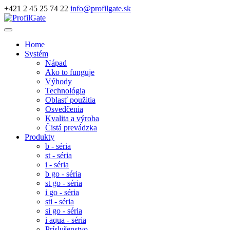
+421 2 45 25 74 22
info@profilgate.sk
Home
Systém
Nápad
Ako to funguje
Výhody
Technológia
Oblasť použitia
Osvedčenia
Kvalita a výroba
Čistá prevádzka
Produkty
b - séria
st - séria
i - séria
b go - séria
st go - séria
i go - séria
sti - séria
si go - séria
i aqua - séria
Príslušenstvo