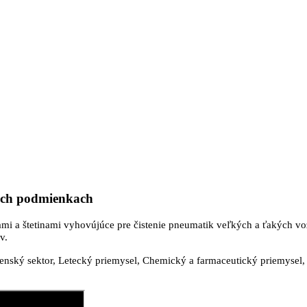
vých podmienkach
mi a štetinami vyhovújúce pre čistenie pneumatik veľkých a ťakých vozi
v.
nský sektor, Letecký priemysel, Chemický a farmaceutický priemysel, E