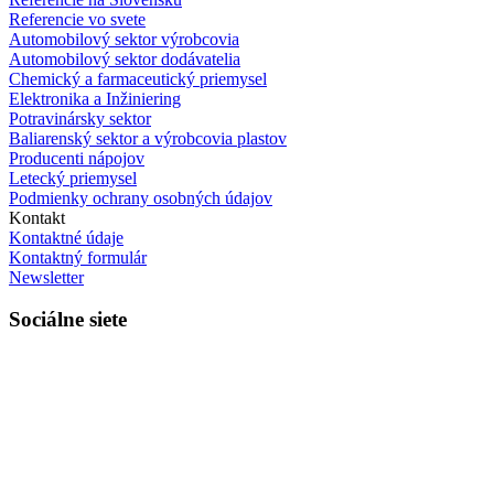
Referencie vo svete
Automobilový sektor výrobcovia
Automobilový sektor dodávatelia
Chemický a farmaceutický priemysel
Elektronika a Inžiniering
Potravinársky sektor
Baliarenský sektor a výrobcovia plastov
Producenti nápojov
Letecký priemysel
Podmienky ochrany osobných údajov
Kontakt
Kontaktné údaje
Kontaktný formulár
Newsletter
Sociálne siete