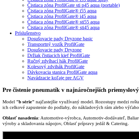
Čistiaca zóna ProfilGate sti p45 aqua (portable)
Čistiaca zóna ProfilGate® i55 aqua
Čistiaca zóna ProfilGate® i45 aqua
Čistiaca zóna ProfilGate® sti55 aqua
Čistiaca zóna ProfilGate® sti45 aqua
Príslušenstvo
Dosušovacie pady Dryzone basic
Transportný vozík ProfilGate
Dosušovacie pady Dryzone
Držiak čistiacich kief ProfilGate
Ručný zdvíhací hák ProfilGate
Kolesový zdvihák ProfilGate
Dávkovacia stanica ProfilGate aqua
Navádzacie koľaje pre AGV
Pre čistenie pneumatík v najnáročnejších priemyslo
Model
"b série"
najčastejšie využívaný model. Rozostupy medzi rošta
ich celkové zapustenie do podlahy, do nákladových rám alebo výťaho
Oblasť nasadenia
: Automotive-výrobca, Automotiv-dodávateľ, Baliare
výroby a skladovania nápojov, Oblasť prípravy jedál & Catering.