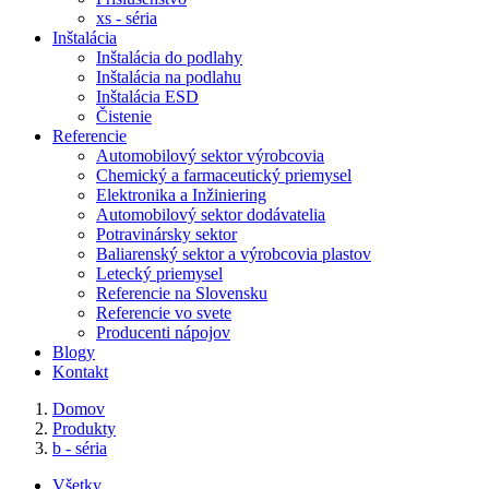
xs - séria
Inštalácia
Inštalácia do podlahy
Inštalácia na podlahu
Inštalácia ESD
Čistenie
Referencie
Automobilový sektor výrobcovia
Chemický a farmaceutický priemysel
Elektronika a Inžiniering
Automobilový sektor dodávatelia
Potravinársky sektor
Baliarenský sektor a výrobcovia plastov
Letecký priemysel
Referencie na Slovensku
Referencie vo svete
Producenti nápojov
Blogy
Kontakt
Domov
Produkty
b - séria
Všetky