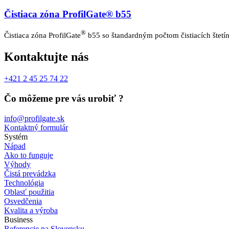
Čistiaca zóna ProfilGate® b55
®
Čistiaca zóna ProfilGate
b55 so štandardným počtom čistiacích štetín
Kontaktujte nás
+421 2 45 25 74 22
Čo môžeme pre vás urobiť ?
info@profilgate.sk
Kontaktný formulár
Systém
Nápad
Ako to funguje
Výhody
Čistá prevádzka
Technológia
Oblasť použitia
Osvedčenia
Kvalita a výroba
Business
Referencie na Slovensku