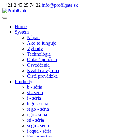
+421 2 45 25 74 22
info@profilgate.sk
Home
Systém
Nápad
Ako to funguje
Výhody
Technológia
Oblasť použitia
Osvedčenia
Kvalita a výroba
Čistá prevádzka
Produkty
b - séria
st - séria
i - séria
b go - séria
st go - séria
i go - séria
sti - séria
si go - séria
i aqua - séria
Príslušenstvo