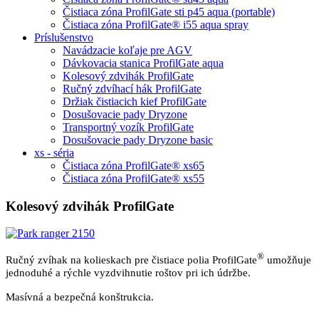
Čistiaca zóna ProfilGate sti p45 aqua (portable)
Čistiaca zóna ProfilGate® i55 aqua spray
Príslušenstvo
Navádzacie koľaje pre AGV
Dávkovacia stanica ProfilGate aqua
Kolesový zdvihák ProfilGate
Ručný zdvíhací hák ProfilGate
Držiak čistiacich kief ProfilGate
Dosušovacie pady Dryzone
Transportný vozík ProfilGate
Dosušovacie pady Dryzone basic
xs - séria
Čistiaca zóna ProfilGate® xs65
Čistiaca zóna ProfilGate® xs55
Kolesový zdvihák ProfilGate
®
Ručný zvíhak na kolieskach pre čistiace polia ProfilGate
umožňuje
jednoduhé a rýchle vyzdvihnutie roštov pri ich údržbe.
Masívná a bezpečná konštrukcia.