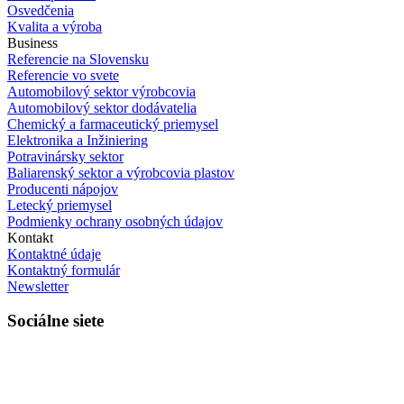
Osvedčenia
Kvalita a výroba
Business
Referencie na Slovensku
Referencie vo svete
Automobilový sektor výrobcovia
Automobilový sektor dodávatelia
Chemický a farmaceutický priemysel
Elektronika a Inžiniering
Potravinársky sektor
Baliarenský sektor a výrobcovia plastov
Producenti nápojov
Letecký priemysel
Podmienky ochrany osobných údajov
Kontakt
Kontaktné údaje
Kontaktný formulár
Newsletter
Sociálne siete