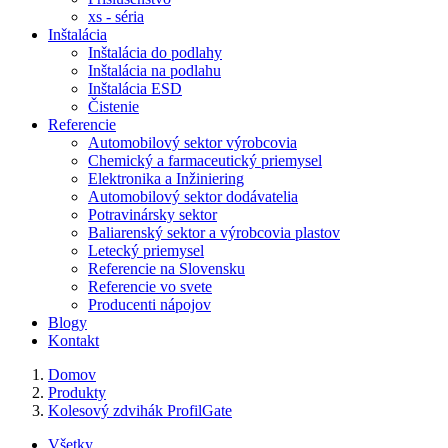
xs - séria
Inštalácia
Inštalácia do podlahy
Inštalácia na podlahu
Inštalácia ESD
Čistenie
Referencie
Automobilový sektor výrobcovia
Chemický a farmaceutický priemysel
Elektronika a Inžiniering
Automobilový sektor dodávatelia
Potravinársky sektor
Baliarenský sektor a výrobcovia plastov
Letecký priemysel
Referencie na Slovensku
Referencie vo svete
Producenti nápojov
Blogy
Kontakt
Domov
Produkty
Kolesový zdvihák ProfilGate
Všetky