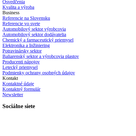
Osvedčenia
Kvalita a výroba
Business
Referencie na Slovensku
Referencie vo svete
Automobilový sektor výrobcovia
Automobilový sektor dodávatelia
Chemický a farmaceutický priemysel
Elektronika a Inžiniering
Potravinársky sektor
Baliarenský sektor a výrobcovia plastov
Producenti nápojov
Letecký priemysel
Podmienky ochrany osobných údajov
Kontakt
Kontaktné údaje
Kontaktný formulár
Newsletter
Sociálne siete