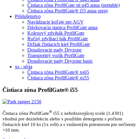
Čistiaca zóna ProfilGate sti p45 aqua (portable)
Čistiaca zóna ProfilGate® i55 aqua spray
Príslušenstvo
Navádzacie koľaje pre AGV
Dávkovacia stanica ProfilGate aqua
Kolesový zdvihák ProfilGate
Ručný zdvíhací hák ProfilGate
Držiak čistiacich kief ProfilGate
Dosušovacie pady Dryzone
Transportný vozík ProfilGate
Dosušovacie pady Dryzone basic
xs - séria
Čistiaca zóna ProfilGate® xs65
Čistiaca zóna ProfilGate® xs55
Čistiaca zóna ProfilGate® i55
®
Čistiaca zóna ProfilGate
i55 z nehrdzavejúcej ocele (1.4301)
vhodná pre dezinfekciu alebo s použitím detergentu s počtom
čistiacich kief 10 ks (1x rošt) a s vnútorným priestorom pre nečistoty
+10 mm.