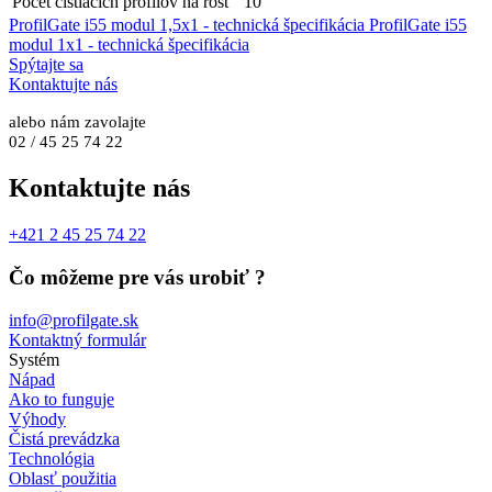
Počet čistiacich profilov na rošt
10
ProfilGate i55 modul 1,5x1 - technická špecifikácia
ProfilGate i55
modul 1x1 - technická špecifikácia
Spýtajte sa
Kontaktujte nás
alebo nám zavolajte
02 / 45 25 74 22
Kontaktujte nás
+421 2 45 25 74 22
Čo môžeme pre vás urobiť ?
info@profilgate.sk
Kontaktný formulár
Systém
Nápad
Ako to funguje
Výhody
Čistá prevádzka
Technológia
Oblasť použitia