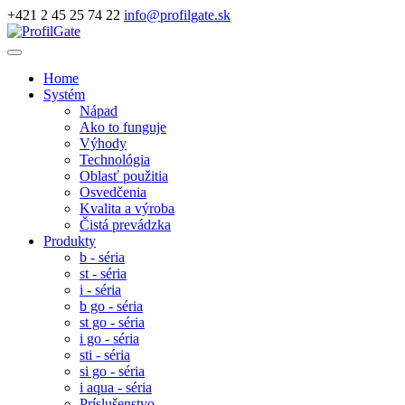
+421 2 45 25 74 22
info@profilgate.sk
Home
Systém
Nápad
Ako to funguje
Výhody
Technológia
Oblasť použitia
Osvedčenia
Kvalita a výroba
Čistá prevádzka
Produkty
b - séria
st - séria
i - séria
b go - séria
st go - séria
i go - séria
sti - séria
si go - séria
i aqua - séria
Príslušenstvo