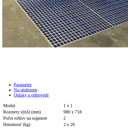
Parametre
Na stiahnutie
Otázky a odpovede
Modul
1 x 1
Rozmery (dxš) (mm)
980 x 718
Počet roštov na segment
2
Hmotnosť (kg)
2 x 26