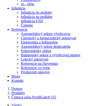
xs - séria
Inštalácia
Inštalácia do podlahy
Inštalácia na podlahu
Inštalácia ESD
Čistenie
Referencie
Automobilový sektor výrobcovia
Chemický a farmaceutický priemysel
Elektronika a Inžiniering
Automobilový sektor dodávatelia
Potravinársky sektor
Baliarenský sektor a výrobcovia plastov
Letecký priemysel
Referencie na Slovensku
Referencie vo svete
Producenti nápojov
Blogy
Kontakt
Domov
Produkty
Čistiaca zóna ProfilGate® i55
Všetky