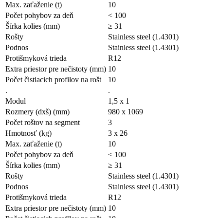
Max. zaťaženie (t)
10
Počet pohybov za deň
< 100
Šírka kolies (mm)
≥ 31
Rošty
Stainless steel (1.4301)
Podnos
Stainless steel (1.4301)
Protišmyková trieda
R12
Extra priestor pre nečistoty (mm)
10
Počet čistiacich profilov na rošt
10
.
.
Modul
1,5 x 1
Rozmery (dxš) (mm)
980 x 1069
Počet roštov na segment
3
Hmotnosť (kg)
3 x 26
Max. zaťaženie (t)
10
Počet pohybov za deň
< 100
Šírka kolies (mm)
≥ 31
Rošty
Stainless steel (1.4301)
Podnos
Stainless steel (1.4301)
Protišmyková trieda
R12
Extra priestor pre nečistoty (mm)
10