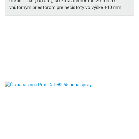
štetín 14 ks (1x rošt), so zaťažiteľnosťou 20 ton a s
vnútorným priestorom pre nečistoty vo výške +10 mm.