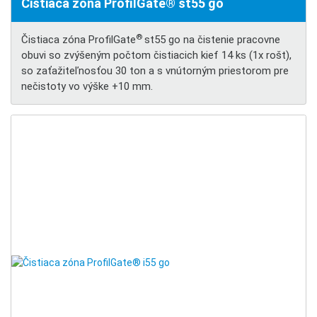
Čistiaca zóna ProfilGate® st55 go
®
Čistiaca zóna ProfilGate
st55 go na čistenie pracovne
obuvi so zvýšeným počtom čistiacich kief 14 ks (1x rošt),
so zaťažiteľnosťou 30 ton a s vnútorným priestorom pre
nečistoty vo výške +10 mm.