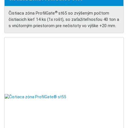
®
Čistiaca zóna ProfilGate
st65 so zvýšeným počtom
čistiacich kief 14 ks (1x rošt), so zaťažiteľnosťou 40 ton a
s vnútorným priestorom pre nečistoty vo výške +20 mm.