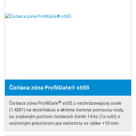
Čistiaca zóna ProfilGate® sti55
®
Čistiaca zóna ProfilGate
sti55 z nechrdzavejúcej ocele
(1.4301) na dezinfekciu a aktívne čistenie pomocou vody,
so zvýšeným počtom čistiacích štetín 14 ks (1x rošt) s
vnútorným priestorom pre nečistoty vo výške +10 mm.