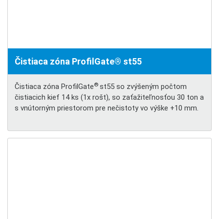
Čistiaca zóna ProfilGate® st55
®
Čistiaca zóna ProfilGate
st55 so zvýšeným počtom
čistiacich kief 14 ks (1x rošt), so zaťažiteľnosťou 30 ton a
s vnútorným priestorom pre nečistoty vo výške +10 mm.