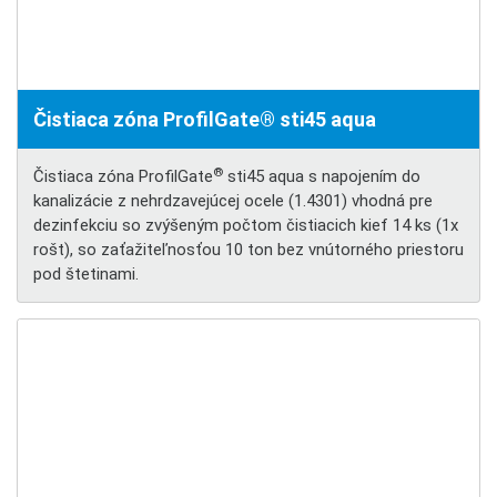
Čistiaca zóna ProfilGate® sti45 aqua
®
Čistiaca zóna ProfilGate
sti45 aqua s napojením do
kanalizácie z nehrdzavejúcej ocele (1.4301) vhodná pre
dezinfekciu so zvýšeným počtom čistiacich kief 14 ks (1x
rošt), so zaťažiteľnosťou 10 ton bez vnútorného priestoru
pod štetinami.