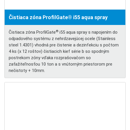
Čistiaca zóna ProfilGate® i55 aqua spray
®
Čistiaca zóna ProfilGate
i55 aqua spray s napojením do
odpadového systému z nehrdzavejúcej ocele (Stainless
steel 1.4301) vhodná pre čistenie a dezinfekciu s počtom
4 ks
(x 12 roštov)
čistiacich kief série b
so spodným
postrekom zóny vďaka rozprašovačom s
o
zaťažiteľnosťou 10 ton a s vnútorným priestorom pre
nečistoty + 10mm.