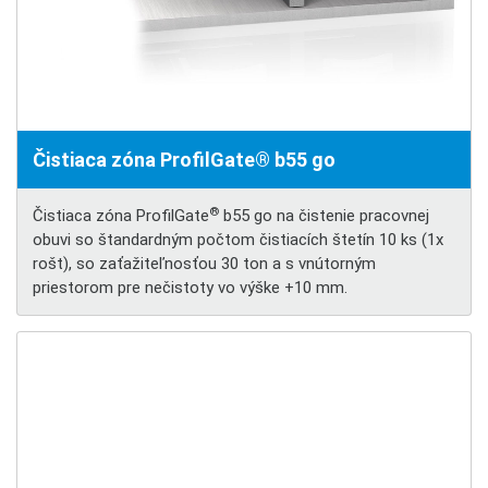
Čistiaca zóna ProfilGate® b55 go
®
Čistiaca zóna ProfilGate
b55 go na čistenie pracovnej
obuvi so štandardným počtom čistiacích štetín 10 ks (1x
rošt), so zaťažiteľnosťou 30 ton a s vnútorným
priestorom pre nečistoty vo výške +10 mm.