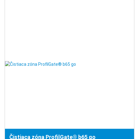
Čistiaca zóna ProfilGate® b65 go