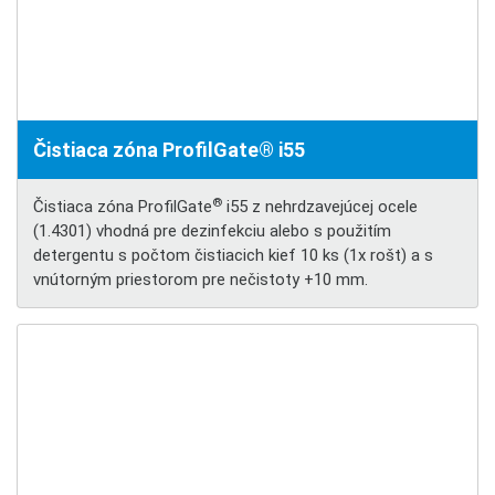
Čistiaca zóna ProfilGate® i55
®
Čistiaca zóna ProfilGate
i55 z nehrdzavejúcej ocele
(1.4301) vhodná pre dezinfekciu alebo s použitím
detergentu s počtom čistiacich kief 10 ks (1x rošt) a s
vnútorným priestorom pre nečistoty +10 mm.