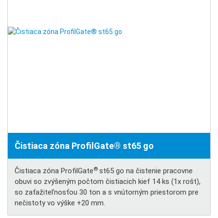
Čistiaca zóna ProfilGate® st65 go
®
Čistiaca zóna ProfilGate
st65 go na čistenie pracovne
obuvi so zvýšeným počtom čistiacich kief 14 ks (1x rošt),
so zaťažiteľnosťou 30 ton a s vnútorným priestorom pre
nečistoty vo výške +20 mm.