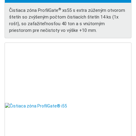
®
Čistiaca zóna ProfilGate
xs55 s extra zúženým otvorom
štetín so zvýšeným počtom čistiacích štetín 14 ks (1x
rošt), so zaťažiteľnosťou 40 ton a s vnútorným
priestorom pre nečistoty vo výške +10 mm.