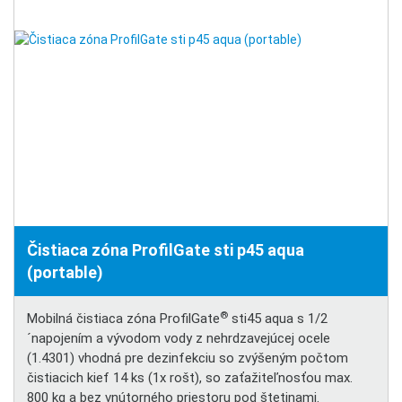
Čistiaca zóna ProfilGate sti p45 aqua
(portable)
®
Mobilná čistiaca zóna ProfilGate
sti45 aqua s 1/2
´napojením a vývodom vody z nehrdzavejúcej ocele
(1.4301) vhodná pre dezinfekciu so zvýšeným počtom
čistiacich kief 14 ks (1x rošt), so zaťažiteľnosťou max.
800 kg a bez vnútorného priestoru pod štetinami.