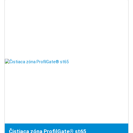
Čistiaca zóna ProfilGate® st65