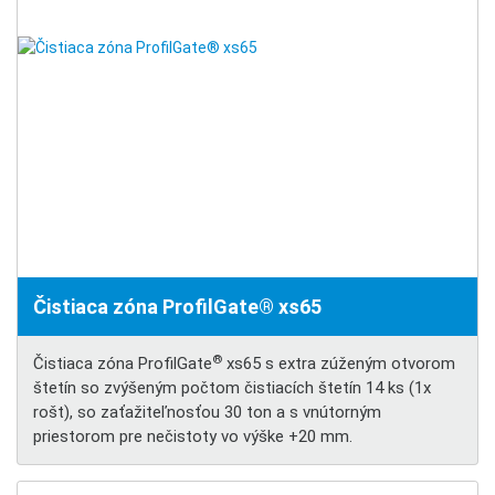
Čistiaca zóna ProfilGate® xs65
®
Čistiaca zóna ProfilGate
xs65 s extra zúženým otvorom
štetín so zvýšeným počtom čistiacích štetín 14 ks (1x
rošt), so zaťažiteľnosťou 30 ton a s vnútorným
priestorom pre nečistoty vo výške +20 mm.