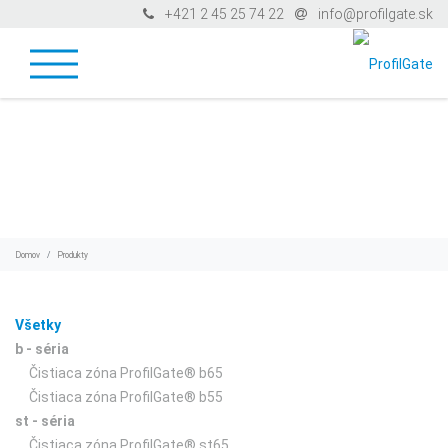
+421 2 45 25 74 22
info@profilgate.sk
Domov
Produkty
Všetky
b - séria
Čistiaca zóna ProfilGate® b65
Čistiaca zóna ProfilGate® b55
st - séria
Čistiaca zóna ProfilGate® st65