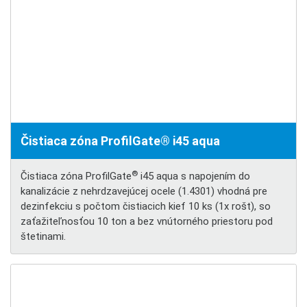
Čistiaca zóna ProfilGate® i45 aqua
®
Čistiaca zóna ProfilGate
i45 aqua s napojením do
kanalizácie z nehrdzavejúcej ocele (1.4301) vhodná pre
dezinfekciu s počtom čistiacich kief 10 ks (1x rošt), so
zaťažiteľnosťou 10 ton a bez vnútorného priestoru pod
štetinami.