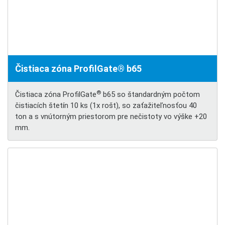
Čistiaca zóna ProfilGate® b65
®
Čistiaca zóna ProfilGate
b65 so štandardným počtom
čistiacích štetín 10 ks (1x rošt), so zaťažiteľnosťou 40
ton a s vnútorným priestorom pre nečistoty vo výške +20
mm.