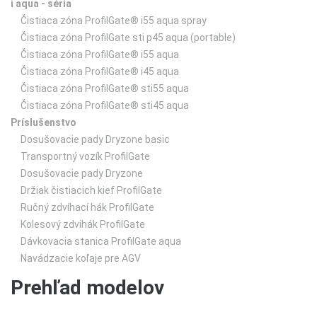
i aqua - séria
Čistiaca zóna ProfilGate® i55 aqua spray
Čistiaca zóna ProfilGate sti p45 aqua (portable)
Čistiaca zóna ProfilGate® i55 aqua
Čistiaca zóna ProfilGate® i45 aqua
Čistiaca zóna ProfilGate® sti55 aqua
Čistiaca zóna ProfilGate® sti45 aqua
Príslušenstvo
Dosušovacie pady Dryzone basic
Transportný vozík ProfilGate
Dosušovacie pady Dryzone
Držiak čistiacich kief ProfilGate
Ručný zdvíhací hák ProfilGate
Kolesový zdvihák ProfilGate
Dávkovacia stanica ProfilGate aqua
Navádzacie koľaje pre AGV
Prehľad modelov