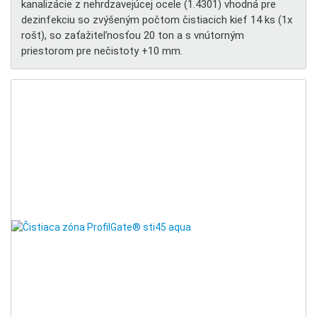
kanalizácie z nehrdzavejúcej ocele (1.4301) vhodná pre
dezinfekciu so zvýšeným počtom čistiacich kief 14 ks (1x
rošt), so zaťažiteľnosťou 20 ton a s vnútorným
priestorom pre nečistoty +10 mm.