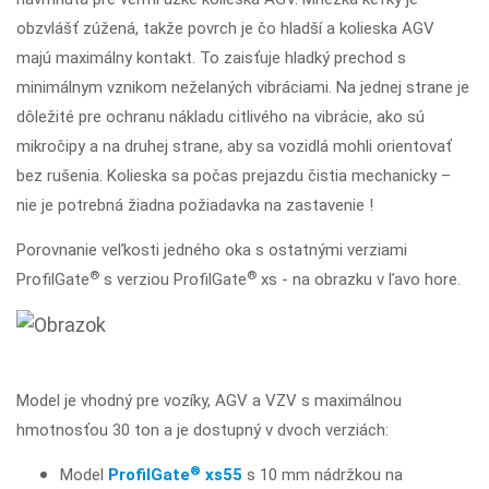
obzvlášť zúžená, takže povrch je čo hladší a kolieska AGV
majú maximálny kontakt. To zaisťuje hladký prechod s
minimálnym vznikom neželaných vibráciami. Na jednej strane je
dôležité pre ochranu nákladu citlivého na vibrácie, ako sú
mikročipy a na druhej strane, aby sa vozidlá mohli orientovať
bez rušenia. Kolieska sa počas prejazdu čistia mechanicky –
nie je potrebná žiadna požiadavka na zastavenie !
Porovnanie veľkosti jedného oka s ostatnými verziami
®
®
ProfilGate
s verziou ProfilGate
xs - na obrazku v ľavo hore.
Model je vhodný pre vozíky, AGV a VZV s maximálnou
hmotnosťou 30 ton a je dostupný v dvoch verziách:
®
Model
ProfilGate
xs55
s 10 mm nádržkou na