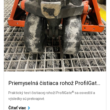
Priemyselná čistiaca rohož ProfilGate® sa podrobila úspešnému testu.
®
Praktický test čistiacej rohoží ProfilGate
sa osvedčil a
výsledky sú prekvapivé.
Čítať viac