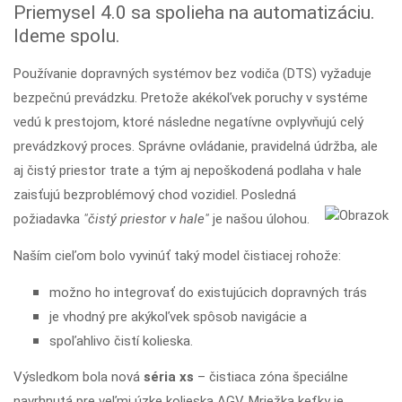
Priemysel 4.0 sa spolieha na automatizáciu.
Ideme spolu.
Používanie dopravných systémov bez vodiča (DTS) vyžaduje
bezpečnú prevádzku. Pretože akékoľvek poruchy v systéme
vedú k prestojom, ktoré následne negatívne ovplyvňujú celý
prevádzkový proces. Správne ovládanie, pravidelná údržba, ale
aj čistý priestor trate a tým aj nepoškodená podlaha v hale
zaisťujú bezproblémový chod vozidiel. Posledná
požiadavka
"čistý priestor v hale"
je našou úlohou.
Naším cieľom bolo vyvinúť taký model čistiacej rohože:
možno ho integrovať do existujúcich dopravných trás
je vhodný pre akýkoľvek spôsob navigácie a
spoľahlivo čistí kolieska.
Výsledkom bola nová
séria xs
– čistiaca zóna špeciálne
navrhnutá pre veľmi úzke kolieska AGV. Mriežka kefky je