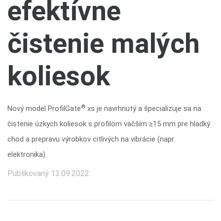
efektívne
čistenie malých
koliesok
®
Nový model ProfilGate
xs je navrhnutý a špecializuje sa na
čistenie úzkych koliesok s profilom väčším ≥15 mm pre hladký
chod a prepravu výrobkov citlivých na vibrácie (napr.
elektronika).
Publikovaný 13.09.2022