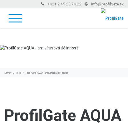
+421 2 45 25 74 22
info@profilgate.sk
Domov
Blog
ProfilGate AQUA - antivírusová účiinnosť
ProfilGate AQUA