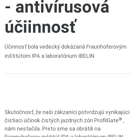
- antivírusová
účiinnosť
Účinnosť bola vedecký dokázaná Fraunhoferovým
inštitútom IPA a laboratórium IBELIN
Skutočnosť, že naši zákzaníci potvrdzujú vynikajúci
®
čistiaci účinok čistých jazdných zón ProfilGate
,
nám nestačila. Preto sme sa obrátili na
Frannuhoferov inštitút IPA a laborátórium IBELIN,