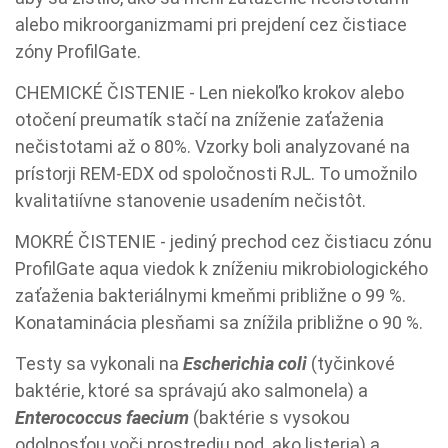
alebo mikroorganizmami pri prejdení cez čistiace
zóny ProfilGate.
CHEMICKÉ ČISTENIE - Len niekoľko krokov alebo
otočení preumatík stačí na zníženie zaťaženia
nečistotami až o 80%. Vzorky boli analyzované na
prístorji REM-EDX od spoločnosti RJL. To umožnilo
kvalitatiívne stanovenie usadením nečistôt.
MOKRÉ ČISTENIE - jediný prechod cez čistiacu zónu
ProfilGate aqua viedok k zníženiu mikrobiologického
zaťaženia bakteriálnymi kmeňmi približne o 99 %.
Konataminácia plesňami sa znížila približne o 90 %.
Testy sa vykonali na
Escherichia coli
(tyčinkové
baktérie, ktoré sa správajú ako salmonela) a
Enterococcus faecium
(baktérie s vysokou
odolnosťou voči prostrediu pod. ako listeria) a