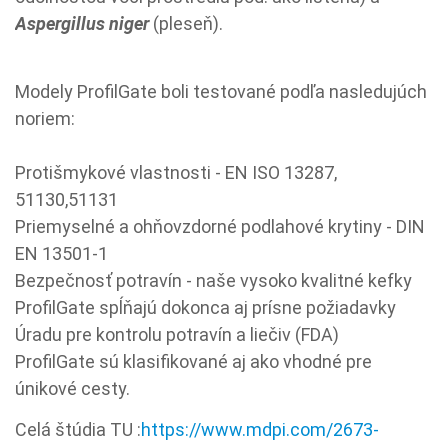
Aspergillus niger
(pleseň).
Modely ProfilGate boli testované podľa nasledujúch
noriem:
Protišmykové vlastnosti - EN ISO 13287,
51130,51131
Priemyselné a ohňovzdorné podlahové krytiny - DIN
EN 13501-1
Bezpečnosť potravín - naše vysoko kvalitné kefky
ProfilGate spĺňajú dokonca aj prísne požiadavky
Úradu pre kontrolu potravín a liečiv (FDA)
ProfilGate sú klasifikované aj ako vhodné pre
únikové cesty.
Celá štúdia TU :
https://www.mdpi.com/2673-