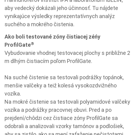
aby vedecký dokázali jeho účinnosť. Tu nájdete
vynikajúce výsledky reprezentatívnych analýz
suchého a mokrého čistenia.
Ako boli testované zóny čistiacej zéńy
®
ProfilGate
Vybudovanie vhodnej testovacej plochy s približne 2
m dlhým čistiacím poľom ProfilGate.
Na suché čistenie sa testovali podrážky topánok,
menšie valčeky a teiž kolesá vysokozdvižného
vozíka.
Na mokré čistenie sa testovali polyamidové valčeky
vozíka a podrážky pracovnej obuvi. Pred a po
prejdení/chôdzi cez čistiace zóny ProfilGate sa
odobrali a analizovali vzorky tamónov a podlošiek,
aby sa zistilo, ako sa mení zaťaženie nečistotami